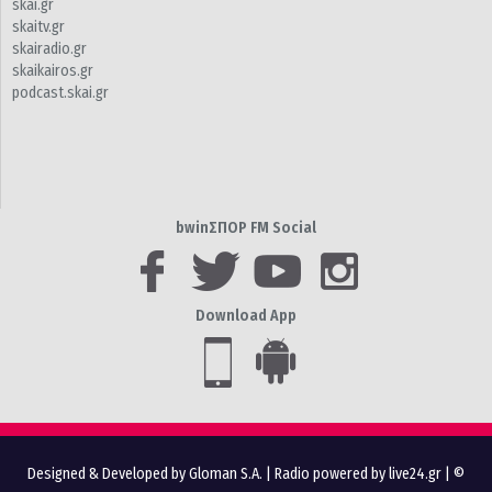
skai.gr
skaitv.gr
skairadio.gr
skaikairos.gr
podcast.skai.gr
bwinΣΠΟΡ FM Social
Download App
Designed & Developed by Gloman S.A.
|
Radio powered by live24.gr
| ©