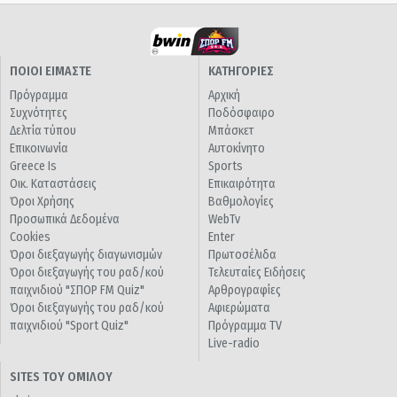
ΠΟΙΟΙ ΕΙΜΑΣΤΕ
ΚΑΤΗΓΟΡΙΕΣ
Πρόγραμμα
Αρχική
Συχνότητες
Ποδόσφαιρο
Δελτία τύπου
Μπάσκετ
Επικοινωνία
Αυτοκίνητο
Greece Is
Sports
Οικ. Καταστάσεις
Επικαιρότητα
Όροι Χρήσης
Βαθμολογίες
Προσωπικά Δεδομένα
WebTv
Cookies
Enter
Όροι διεξαγωγής διαγωνισμών
Πρωτοσέλιδα
Όροι διεξαγωγής του ραδ/κού
Τελευταίες Ειδήσεις
παιχνιδιού "ΣΠΟΡ FM Quiz"
Αρθρογραφίες
Όροι διεξαγωγής του ραδ/κού
Αφιερώματα
παιχνιδιού "Sport Quiz"
Πρόγραμμα TV
Live-radio
SITES ΤΟΥ ΟΜΙΛΟΥ