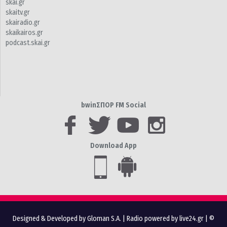
skai.gr
skaitv.gr
skairadio.gr
skaikairos.gr
podcast.skai.gr
bwinΣΠΟΡ FM Social
Download App
Designed & Developed by Gloman S.A.
|
Radio powered by live24.gr
| ©