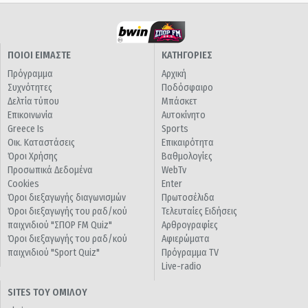
ΠΟΙΟΙ ΕΙΜΑΣΤΕ
ΚΑΤΗΓΟΡΙΕΣ
Πρόγραμμα
Αρχική
Συχνότητες
Ποδόσφαιρο
Δελτία τύπου
Μπάσκετ
Επικοινωνία
Αυτοκίνητο
Greece Is
Sports
Οικ. Καταστάσεις
Επικαιρότητα
Όροι Χρήσης
Βαθμολογίες
Προσωπικά Δεδομένα
WebTv
Cookies
Enter
Όροι διεξαγωγής διαγωνισμών
Πρωτοσέλιδα
Όροι διεξαγωγής του ραδ/κού
Τελευταίες Ειδήσεις
παιχνιδιού "ΣΠΟΡ FM Quiz"
Αρθρογραφίες
Όροι διεξαγωγής του ραδ/κού
Αφιερώματα
παιχνιδιού "Sport Quiz"
Πρόγραμμα TV
Live-radio
SITES ΤΟΥ ΟΜΙΛΟΥ