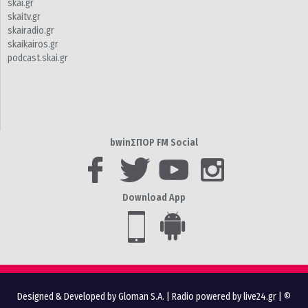
skai.gr
skaitv.gr
skairadio.gr
skaikairos.gr
podcast.skai.gr
bwinΣΠΟΡ FM Social
Download App
Designed & Developed by Gloman S.A.
|
Radio powered by live24.gr
| ©