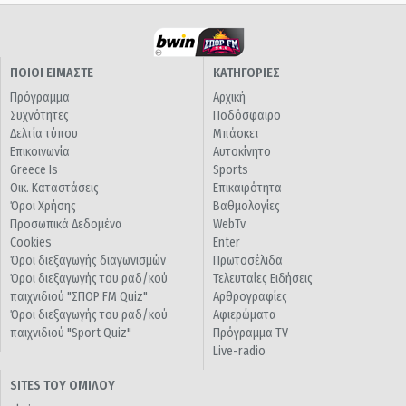
ΠΟΙΟΙ ΕΙΜΑΣΤΕ
ΚΑΤΗΓΟΡΙΕΣ
Πρόγραμμα
Αρχική
Συχνότητες
Ποδόσφαιρο
Δελτία τύπου
Μπάσκετ
Επικοινωνία
Αυτοκίνητο
Greece Is
Sports
Οικ. Καταστάσεις
Επικαιρότητα
Όροι Χρήσης
Βαθμολογίες
Προσωπικά Δεδομένα
WebTv
Cookies
Enter
Όροι διεξαγωγής διαγωνισμών
Πρωτοσέλιδα
Όροι διεξαγωγής του ραδ/κού
Τελευταίες Ειδήσεις
παιχνιδιού "ΣΠΟΡ FM Quiz"
Αρθρογραφίες
Όροι διεξαγωγής του ραδ/κού
Αφιερώματα
παιχνιδιού "Sport Quiz"
Πρόγραμμα TV
Live-radio
SITES ΤΟΥ ΟΜΙΛΟΥ