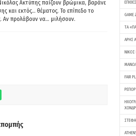
Νικόλας Ακτύπης παίζουν βρώμικα, βαράνε
ΕΠΙΘΕ
ης και εκτός… θέματος. Το επίπεδο το
GAME 
ς. Αν προλάβουν να… μιλήσουν.
ΤA «Π
ΑΡΗΣ 
ΝΙΚΟΣ
ΜΑΝΩΛ
FAIR P
ΡΕΠΟΡ
ΗΧΟΓΡ
ΧΟΝΔ
ΣΤΕΦΑ
κπομπής
ATHEN