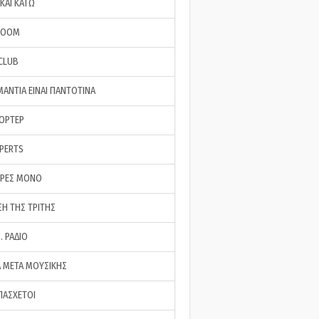
ΚΑΙ ΚΑΤΩ
ROOM
 CLUB
ΜΑΝΤΙΑ ΕΙΝΑΙ ΠΑΝΤΟΤΙΝΑ
ΠΟΡΤΕΡ
XPERTS
ΕΡΕΣ ΜΟΝΟ
ΣΗ ΤΗΣ ΤΡΙΤΗΣ
… ΡΑΔΙΟ
 ΜΕΤΑ ΜΟΥΣΙΚΗΣ
ΠΑΣΧΕΤΟΙ