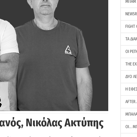
ΜΠΑΜ 
NEWS
FIGHT
ΤΑ ΔΙΑ
ΟΙ ΡΕ
THE E
ΔΥΟ Λ
Η ΕΦΕ
AFTER
ΜΠΑΛΑ
ανός, Νικόλας Ακτύπης
ΟΙ… Μ