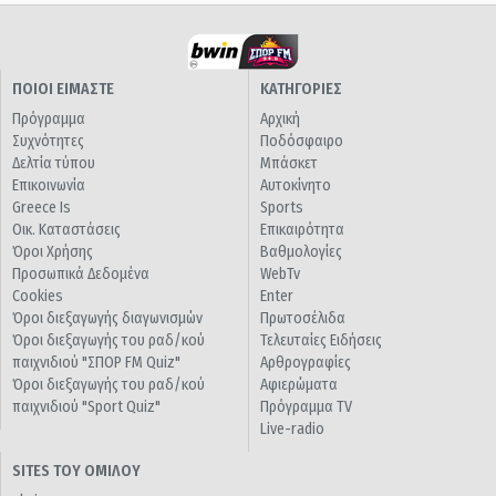
ΠΟΙΟΙ ΕΙΜΑΣΤΕ
ΚΑΤΗΓΟΡΙΕΣ
Πρόγραμμα
Αρχική
Συχνότητες
Ποδόσφαιρο
Δελτία τύπου
Μπάσκετ
Επικοινωνία
Αυτοκίνητο
Greece Is
Sports
Οικ. Καταστάσεις
Επικαιρότητα
Όροι Χρήσης
Βαθμολογίες
Προσωπικά Δεδομένα
WebTv
Cookies
Enter
Όροι διεξαγωγής διαγωνισμών
Πρωτοσέλιδα
Όροι διεξαγωγής του ραδ/κού
Τελευταίες Ειδήσεις
παιχνιδιού "ΣΠΟΡ FM Quiz"
Αρθρογραφίες
Όροι διεξαγωγής του ραδ/κού
Αφιερώματα
παιχνιδιού "Sport Quiz"
Πρόγραμμα TV
Live-radio
SITES ΤΟΥ ΟΜΙΛΟΥ