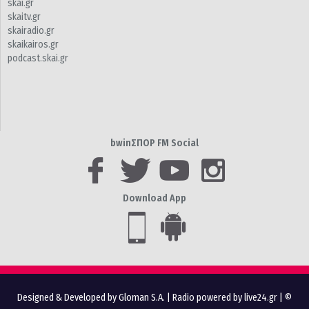
skai.gr
skaitv.gr
skairadio.gr
skaikairos.gr
podcast.skai.gr
bwinΣΠΟΡ FM Social
Download App
Designed & Developed by Gloman S.A.
|
Radio powered by live24.gr
| ©