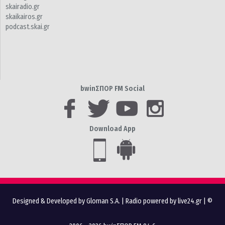
skairadio.gr
skaikairos.gr
podcast.skai.gr
bwinΣΠΟΡ FM Social
Download App
Designed & Developed by Gloman S.A.
|
Radio powered by live24.gr
| ©