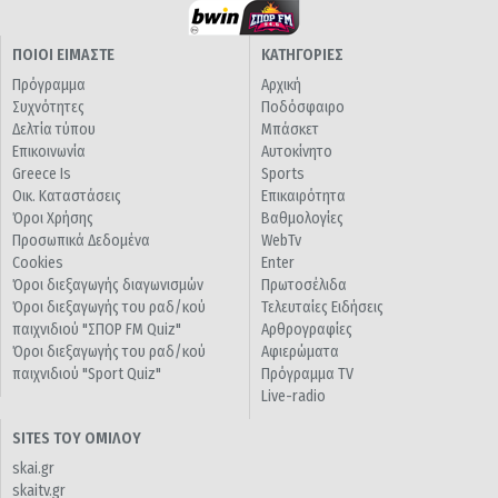
ΠΟΙΟΙ ΕΙΜΑΣΤΕ
ΚΑΤΗΓΟΡΙΕΣ
Πρόγραμμα
Αρχική
Συχνότητες
Ποδόσφαιρο
Δελτία τύπου
Μπάσκετ
Επικοινωνία
Αυτοκίνητο
Greece Is
Sports
Οικ. Καταστάσεις
Επικαιρότητα
Όροι Χρήσης
Βαθμολογίες
Προσωπικά Δεδομένα
WebTv
Cookies
Enter
Όροι διεξαγωγής διαγωνισμών
Πρωτοσέλιδα
Όροι διεξαγωγής του ραδ/κού
Τελευταίες Ειδήσεις
παιχνιδιού "ΣΠΟΡ FM Quiz"
Αρθρογραφίες
Όροι διεξαγωγής του ραδ/κού
Αφιερώματα
παιχνιδιού "Sport Quiz"
Πρόγραμμα TV
Live-radio
SITES ΤΟΥ ΟΜΙΛΟΥ
skai.gr
skaitv.gr