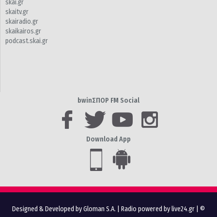
skai.gr
skaitv.gr
skairadio.gr
skaikairos.gr
podcast.skai.gr
bwinΣΠΟΡ FM Social
Download App
Designed & Developed by Gloman S.A.
|
Radio powered by live24.gr
| ©