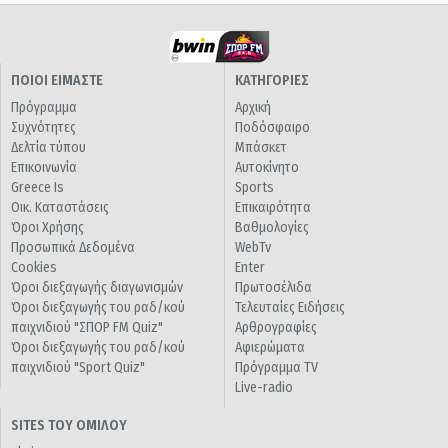
ΠΟΙΟΙ ΕΙΜΑΣΤΕ
ΚΑΤΗΓΟΡΙΕΣ
Πρόγραμμα
Αρχική
Συχνότητες
Ποδόσφαιρο
Δελτία τύπου
Μπάσκετ
Επικοινωνία
Αυτοκίνητο
Greece Is
Sports
Οικ. Καταστάσεις
Επικαιρότητα
Όροι Χρήσης
Βαθμολογίες
Προσωπικά Δεδομένα
WebTv
Cookies
Enter
Όροι διεξαγωγής διαγωνισμών
Πρωτοσέλιδα
Όροι διεξαγωγής του ραδ/κού
Τελευταίες Ειδήσεις
παιχνιδιού "ΣΠΟΡ FM Quiz"
Αρθρογραφίες
Όροι διεξαγωγής του ραδ/κού
Αφιερώματα
παιχνιδιού "Sport Quiz"
Πρόγραμμα TV
Live-radio
SITES ΤΟΥ ΟΜΙΛΟΥ