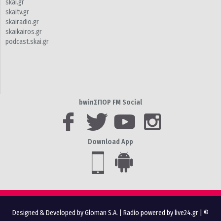
skai.gr
skaitv.gr
skairadio.gr
skaikairos.gr
podcast.skai.gr
bwinΣΠΟΡ FM Social
Download App
Designed & Developed by Gloman S.A.
|
Radio powered by live24.gr
| ©