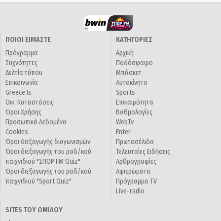
ΠΟΙΟΙ ΕΙΜΑΣΤΕ
ΚΑΤΗΓΟΡΙΕΣ
Πρόγραμμα
Αρχική
Συχνότητες
Ποδόσφαιρο
Δελτία τύπου
Μπάσκετ
Επικοινωνία
Αυτοκίνητο
Greece Is
Sports
Οικ. Καταστάσεις
Επικαιρότητα
Όροι Χρήσης
Βαθμολογίες
Προσωπικά Δεδομένα
WebTv
Cookies
Enter
Όροι διεξαγωγής διαγωνισμών
Πρωτοσέλιδα
Όροι διεξαγωγής του ραδ/κού
Τελευταίες Ειδήσεις
παιχνιδιού "ΣΠΟΡ FM Quiz"
Αρθρογραφίες
Όροι διεξαγωγής του ραδ/κού
Αφιερώματα
παιχνιδιού "Sport Quiz"
Πρόγραμμα TV
Live-radio
SITES ΤΟΥ ΟΜΙΛΟΥ