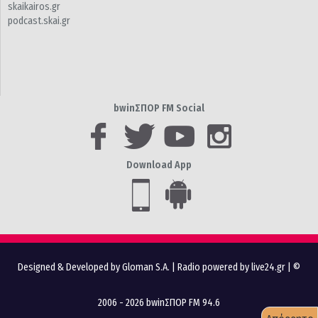
skaikairos.gr
podcast.skai.gr
bwinΣΠΟΡ FM Social
Download App
Designed & Developed by Gloman S.A.
|
Radio powered by live24.gr
| ©
2006 - 2026 bwinΣΠΟΡ FM 94.6