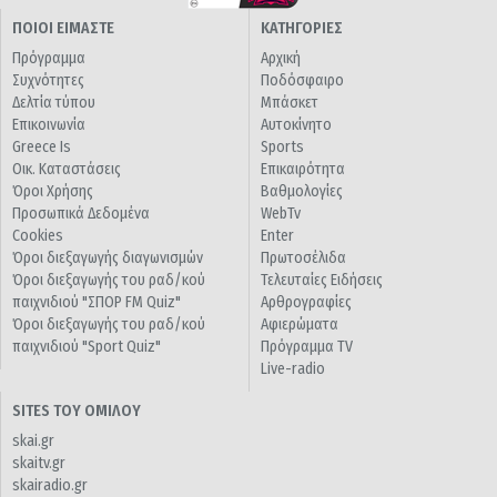
ΠΟΙΟΙ ΕΙΜΑΣΤΕ
ΚΑΤΗΓΟΡΙΕΣ
Πρόγραμμα
Αρχική
Συχνότητες
Ποδόσφαιρο
Δελτία τύπου
Μπάσκετ
Επικοινωνία
Αυτοκίνητο
Greece Is
Sports
Οικ. Καταστάσεις
Επικαιρότητα
Όροι Χρήσης
Βαθμολογίες
Προσωπικά Δεδομένα
WebTv
Cookies
Enter
Όροι διεξαγωγής διαγωνισμών
Πρωτοσέλιδα
Όροι διεξαγωγής του ραδ/κού
Τελευταίες Ειδήσεις
παιχνιδιού "ΣΠΟΡ FM Quiz"
Αρθρογραφίες
Όροι διεξαγωγής του ραδ/κού
Αφιερώματα
παιχνιδιού "Sport Quiz"
Πρόγραμμα TV
Live-radio
SITES ΤΟΥ ΟΜΙΛΟΥ
skai.gr
skaitv.gr
skairadio.gr