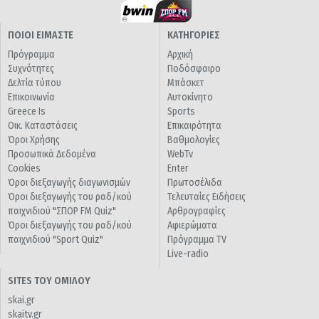
ΠΟΙΟΙ ΕΙΜΑΣΤΕ
ΚΑΤΗΓΟΡΙΕΣ
Πρόγραμμα
Αρχική
Συχνότητες
Ποδόσφαιρο
Δελτία τύπου
Μπάσκετ
Επικοινωνία
Αυτοκίνητο
Greece Is
Sports
Οικ. Καταστάσεις
Επικαιρότητα
Όροι Χρήσης
Βαθμολογίες
Προσωπικά Δεδομένα
WebTv
Cookies
Enter
Όροι διεξαγωγής διαγωνισμών
Πρωτοσέλιδα
Όροι διεξαγωγής του ραδ/κού
Τελευταίες Ειδήσεις
παιχνιδιού "ΣΠΟΡ FM Quiz"
Αρθρογραφίες
Όροι διεξαγωγής του ραδ/κού
Αφιερώματα
παιχνιδιού "Sport Quiz"
Πρόγραμμα TV
Live-radio
SITES ΤΟΥ ΟΜΙΛΟΥ
skai.gr
skaitv.gr