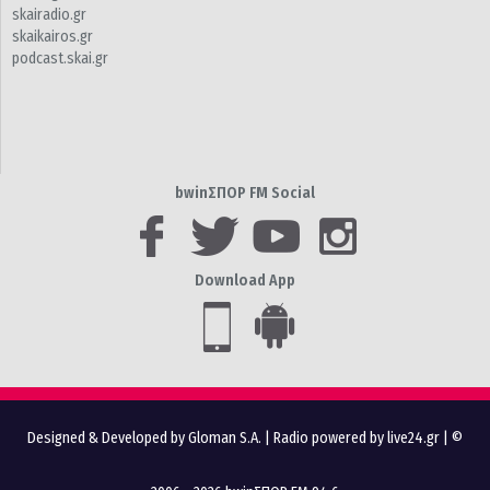
skairadio.gr
skaikairos.gr
podcast.skai.gr
bwinΣΠΟΡ FM Social
Download App
Designed & Developed by Gloman S.A.
|
Radio powered by live24.gr
| ©