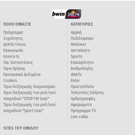
ΠΟΙΟΙ ΕΙΜΑΣΤΕ
ΚΑΤΗΓΟΡΙΕΣ
Πρόγραμμα
Αρχική
Συχνότητες
Ποδόσφαιρο
Δελτία τύπου
Μπάσκετ
Επικοινωνία
Αυτοκίνητο
Greece Is
Sports
Οικ. Καταστάσεις
Επικαιρότητα
Όροι Χρήσης
Βαθμολογίες
Προσωπικά Δεδομένα
WebTv
Cookies
Enter
Όροι διεξαγωγής διαγωνισμών
Πρωτοσέλιδα
Όροι διεξαγωγής του ραδ/κού
Τελευταίες Ειδήσεις
παιχνιδιού "ΣΠΟΡ FM Quiz"
Αρθρογραφίες
Όροι διεξαγωγής του ραδ/κού
Αφιερώματα
παιχνιδιού "Sport Quiz"
Πρόγραμμα TV
Live-radio
SITES ΤΟΥ ΟΜΙΛΟΥ