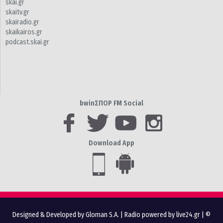
skai.gr
skaitv.gr
skairadio.gr
skaikairos.gr
podcast.skai.gr
bwinΣΠΟΡ FM Social
Download App
Designed & Developed by Gloman S.A.
|
Radio powered by live24.gr
| ©