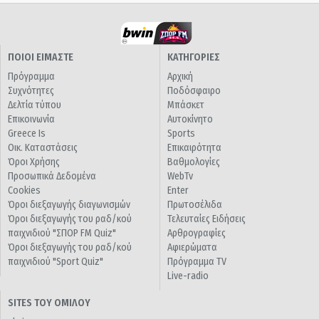
ΠΟΙΟΙ ΕΙΜΑΣΤΕ
ΚΑΤΗΓΟΡΙΕΣ
Πρόγραμμα
Αρχική
Συχνότητες
Ποδόσφαιρο
Δελτία τύπου
Μπάσκετ
Επικοινωνία
Αυτοκίνητο
Greece Is
Sports
Οικ. Καταστάσεις
Επικαιρότητα
Όροι Χρήσης
Βαθμολογίες
Προσωπικά Δεδομένα
WebTv
Cookies
Enter
Όροι διεξαγωγής διαγωνισμών
Πρωτοσέλιδα
Όροι διεξαγωγής του ραδ/κού
Τελευταίες Ειδήσεις
παιχνιδιού "ΣΠΟΡ FM Quiz"
Αρθρογραφίες
Όροι διεξαγωγής του ραδ/κού
Αφιερώματα
παιχνιδιού "Sport Quiz"
Πρόγραμμα TV
Live-radio
SITES ΤΟΥ ΟΜΙΛΟΥ