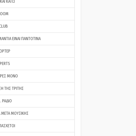
ΚΑΙ ΚΑΤΩ
ROOM
 CLUB
ΜΑΝΤΙΑ ΕΙΝΑΙ ΠΑΝΤΟΤΙΝΑ
ΠΟΡΤΕΡ
XPERTS
ΕΡΕΣ ΜΟΝΟ
ΣΗ ΤΗΣ ΤΡΙΤΗΣ
… ΡΑΔΙΟ
 ΜΕΤΑ ΜΟΥΣΙΚΗΣ
ΠΑΣΧΕΤΟΙ