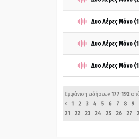
Δυο Λέρες Μόνο (
Δυο Λέρες Μόνο (
Δυο Λέρες Μόνο (
Εμφάνιση ειδήσεων
177-192
απ
‹
1
2
3
4
5
6
7
8
9
21
22
23
24
25
26
27