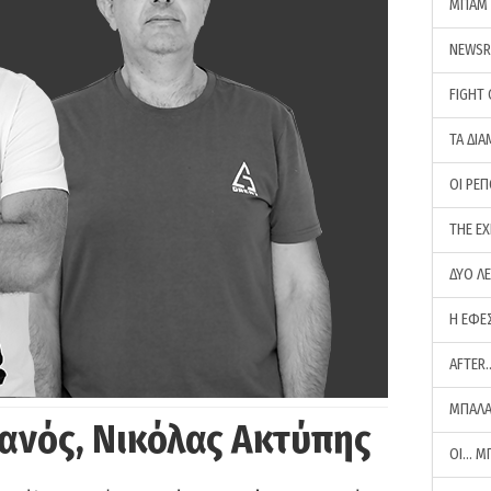
ΜΠΑΜ 
NEWS
FIGHT
ΤΑ ΔΙΑ
ΟΙ ΡΕ
THE E
ΔΥΟ Λ
Η ΕΦΕ
AFTER
ΜΠΑΛΑ
ανός, Νικόλας Ακτύπης
ΟΙ… Μ