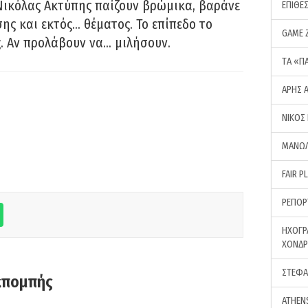
Νικόλας Ακτύπης παίζουν βρώμικα, βαράνε
ΕΠΙΘΕ
ης και εκτός… θέματος. Το επίπεδο το
GAME 
ς. Αν προλάβουν να… μιλήσουν.
ΤA «Π
ΑΡΗΣ 
ΝΙΚΟΣ
ΜΑΝΩΛ
FAIR P
ΡΕΠΟΡ
ΗΧΟΓΡ
ΧΟΝΔ
ΣΤΕΦΑ
κπομπής
ATHEN