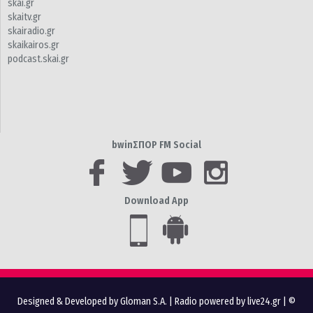
skai.gr
skaitv.gr
skairadio.gr
skaikairos.gr
podcast.skai.gr
bwinΣΠΟΡ FM Social
Download App
Designed & Developed by Gloman S.A.
|
Radio powered by live24.gr
| ©