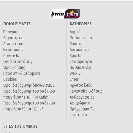
ΠΟΙΟΙ ΕΙΜΑΣΤΕ
ΚΑΤΗΓΟΡΙΕΣ
Πρόγραμμα
Αρχική
Συχνότητες
Ποδόσφαιρο
Δελτία τύπου
Μπάσκετ
Επικοινωνία
Αυτοκίνητο
Greece Is
Sports
Οικ. Καταστάσεις
Επικαιρότητα
Όροι Χρήσης
Βαθμολογίες
Προσωπικά Δεδομένα
WebTv
Cookies
Enter
Όροι διεξαγωγής διαγωνισμών
Πρωτοσέλιδα
Όροι διεξαγωγής του ραδ/κού
Τελευταίες Ειδήσεις
παιχνιδιού "ΣΠΟΡ FM Quiz"
Αρθρογραφίες
Όροι διεξαγωγής του ραδ/κού
Αφιερώματα
παιχνιδιού "Sport Quiz"
Πρόγραμμα TV
Live-radio
SITES ΤΟΥ ΟΜΙΛΟΥ