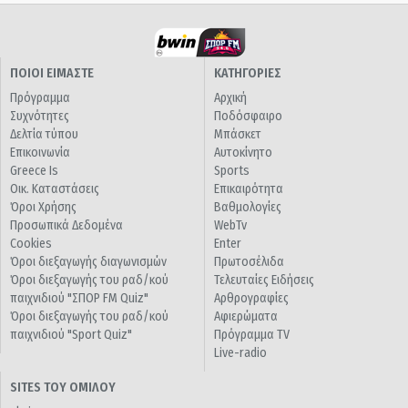
ΠΟΙΟΙ ΕΙΜΑΣΤΕ
ΚΑΤΗΓΟΡΙΕΣ
Πρόγραμμα
Αρχική
Συχνότητες
Ποδόσφαιρο
Δελτία τύπου
Μπάσκετ
Επικοινωνία
Αυτοκίνητο
Greece Is
Sports
Οικ. Καταστάσεις
Επικαιρότητα
Όροι Χρήσης
Βαθμολογίες
Προσωπικά Δεδομένα
WebTv
Cookies
Enter
Όροι διεξαγωγής διαγωνισμών
Πρωτοσέλιδα
Όροι διεξαγωγής του ραδ/κού
Τελευταίες Ειδήσεις
παιχνιδιού "ΣΠΟΡ FM Quiz"
Αρθρογραφίες
Όροι διεξαγωγής του ραδ/κού
Αφιερώματα
παιχνιδιού "Sport Quiz"
Πρόγραμμα TV
Live-radio
SITES ΤΟΥ ΟΜΙΛΟΥ