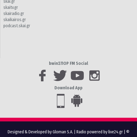
skai.gr
skaitv.gr
skairadio.gr
skaikairos.gr
podcast.skai.gr
bwinΣΠΟΡ FM Social
Download App
Designed & Developed by Gloman S.A.
|
Radio powered by live24.gr
| ©