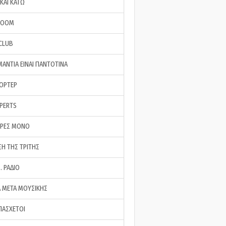
ΚΑΙ ΚΑΤΩ
ROOM
 CLUB
ΜΑΝΤΙΑ ΕΙΝΑΙ ΠΑΝΤΟΤΙΝΑ
ΠΟΡΤΕΡ
XPERTS
ΕΡΕΣ ΜΟΝΟ
ΣΗ ΤΗΣ ΤΡΙΤΗΣ
… ΡΑΔΙΟ
 ΜΕΤΑ ΜΟΥΣΙΚΗΣ
ΠΑΣΧΕΤΟΙ