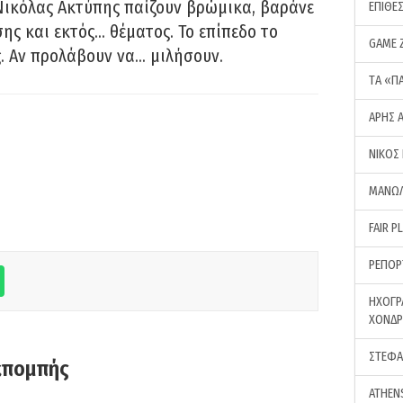
Νικόλας Ακτύπης παίζουν βρώμικα, βαράνε
ΕΠΙΘΕ
ης και εκτός… θέματος. Το επίπεδο το
GAME 
ς. Αν προλάβουν να… μιλήσουν.
ΤA «Π
ΑΡΗΣ 
ΝΙΚΟΣ
ΜΑΝΩΛ
FAIR P
ΡΕΠΟΡ
ΗΧΟΓΡ
ΧΟΝΔ
ΣΤΕΦΑ
κπομπής
ATHEN