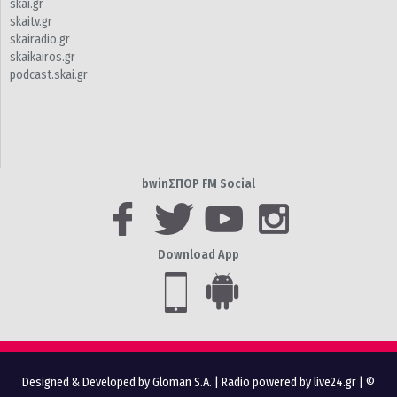
skai.gr
skaitv.gr
skairadio.gr
skaikairos.gr
podcast.skai.gr
bwinΣΠΟΡ FM Social
Download App
Designed & Developed by Gloman S.A.
|
Radio powered by live24.gr
| ©