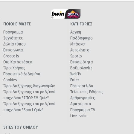
ΠΟΙΟΙ ΕΙΜΑΣΤΕ
ΚΑΤΗΓΟΡΙΕΣ
Πρόγραμμα
Αρχική
Συχνότητες
Ποδόσφαιρο
Δελτία τύπου
Μπάσκετ
Επικοινωνία
Αυτοκίνητο
Greece Is
Sports
Οικ. Καταστάσεις
Επικαιρότητα
Όροι Χρήσης
Βαθμολογίες
Προσωπικά Δεδομένα
WebTv
Cookies
Enter
Όροι διεξαγωγής διαγωνισμών
Πρωτοσέλιδα
Όροι διεξαγωγής του ραδ/κού
Τελευταίες Ειδήσεις
παιχνιδιού "ΣΠΟΡ FM Quiz"
Αρθρογραφίες
Όροι διεξαγωγής του ραδ/κού
Αφιερώματα
παιχνιδιού "Sport Quiz"
Πρόγραμμα TV
Live-radio
SITES ΤΟΥ ΟΜΙΛΟΥ