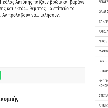
Νικόλας Ακτύπης παίζουν βρώμικα, βαράνε
ΕΠΙΘΕ
ης και εκτός… θέματος. Το επίπεδο το
GAME 
ς. Αν προλάβουν να… μιλήσουν.
ΤA «Π
ΑΡΗΣ 
ΝΙΚΟΣ
ΜΑΝΩΛ
FAIR P
ΡΕΠΟΡ
ΗΧΟΓΡ
ΧΟΝΔ
ΣΤΕΦΑ
κπομπής
ATHEN