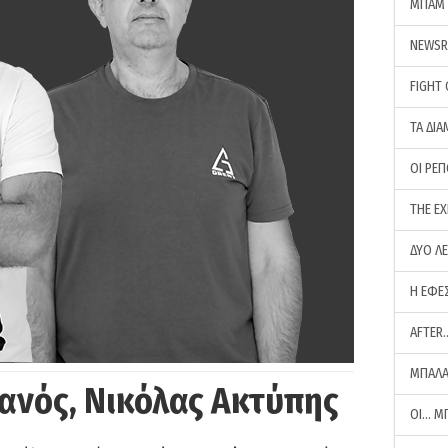
ΜΠΑΜ 
NEWS
FIGHT
ΤΑ ΔΙΑ
ΟΙ ΡΕ
THE E
ΔΥΟ Λ
Η ΕΦΕ
AFTER
ΜΠΑΛΑ
ανός, Νικόλας Ακτύπης
ΟΙ… Μ