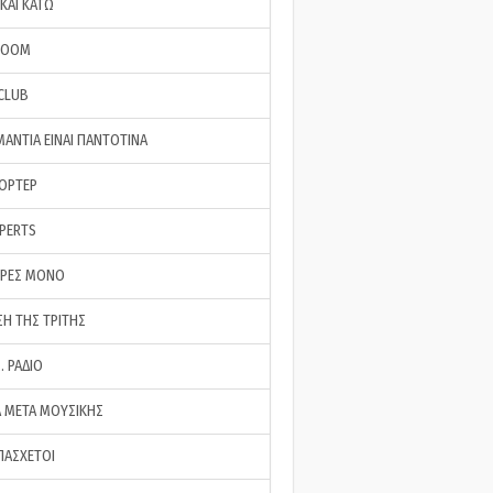
ΚΑΙ ΚΑΤΩ
ROOM
 CLUB
ΜΑΝΤΙΑ ΕΙΝΑΙ ΠΑΝΤΟΤΙΝΑ
ΠΟΡΤΕΡ
XPERTS
ΕΡΕΣ ΜΟΝΟ
ΣΗ ΤΗΣ ΤΡΙΤΗΣ
… ΡΑΔΙΟ
 ΜΕΤΑ ΜΟΥΣΙΚΗΣ
ΠΑΣΧΕΤΟΙ