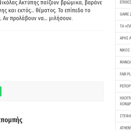
Νικόλας Ακτύπης παίζουν βρώμικα, βαράνε
ΕΠΙΘΕ
ης και εκτός… θέματος. Το επίπεδο το
GAME 
ς. Αν προλάβουν να… μιλήσουν.
ΤA «Π
ΑΡΗΣ 
ΝΙΚΟΣ
ΜΑΝΩΛ
FAIR P
ΡΕΠΟΡ
ΗΧΟΓΡ
ΧΟΝΔ
ΣΤΕΦΑ
κπομπής
ATHEN