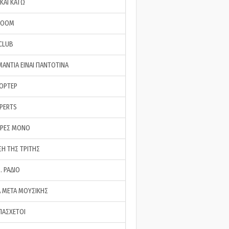
ΚΑΙ ΚΑΤΩ
ROOM
 CLUB
ΜΑΝΤΙΑ ΕΙΝΑΙ ΠΑΝΤΟΤΙΝΑ
ΠΟΡΤΕΡ
XPERTS
ΕΡΕΣ ΜΟΝΟ
ΣΗ ΤΗΣ ΤΡΙΤΗΣ
… ΡΑΔΙΟ
 ΜΕΤΑ ΜΟΥΣΙΚΗΣ
ΠΑΣΧΕΤΟΙ