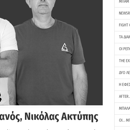
ΜΠΑΜ 
NEWS
FIGHT
ΤΑ ΔΙΑ
ΟΙ ΡΕ
THE E
ΔΥΟ Λ
Η ΕΦΕ
AFTER
ΜΠΑΛΑ
ανός, Νικόλας Ακτύπης
ΟΙ… Μ