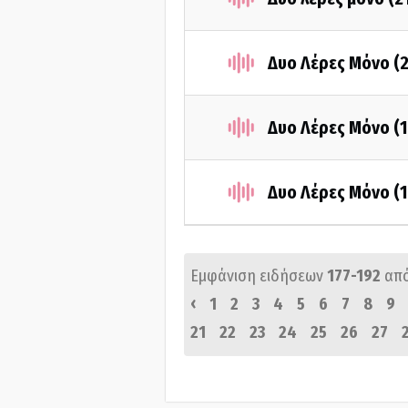
Δυο Λέρες Μόνο (
Δυο Λέρες Μόνο (
Δυο Λέρες Μόνο (
Εμφάνιση ειδήσεων
177-192
απ
‹
1
2
3
4
5
6
7
8
9
21
22
23
24
25
26
27