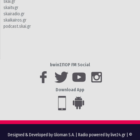
skai.gr
skaitv.gr
skairadio.gr
skaikairos.gr
podcast.skai.gr
bwinΣΠΟΡ FM Social
Download App
Designed & Developed by Gloman S.A.
|
Radio powered by live24.gr
| ©