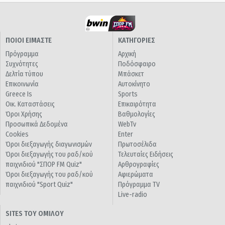
ΠΟΙΟΙ ΕΙΜΑΣΤΕ
ΚΑΤΗΓΟΡΙΕΣ
Πρόγραμμα
Αρχική
Συχνότητες
Ποδόσφαιρο
Δελτία τύπου
Μπάσκετ
Επικοινωνία
Αυτοκίνητο
Greece Is
Sports
Οικ. Καταστάσεις
Επικαιρότητα
Όροι Χρήσης
Βαθμολογίες
Προσωπικά Δεδομένα
WebTv
Cookies
Enter
Όροι διεξαγωγής διαγωνισμών
Πρωτοσέλιδα
Όροι διεξαγωγής του ραδ/κού
Τελευταίες Ειδήσεις
παιχνιδιού "ΣΠΟΡ FM Quiz"
Αρθρογραφίες
Όροι διεξαγωγής του ραδ/κού
Αφιερώματα
παιχνιδιού "Sport Quiz"
Πρόγραμμα TV
Live-radio
SITES ΤΟΥ ΟΜΙΛΟΥ