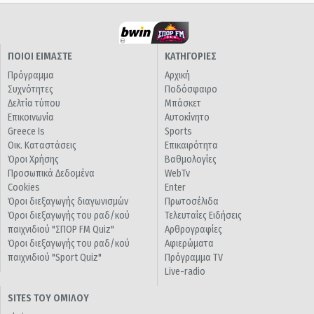
ΠΟΙΟΙ ΕΙΜΑΣΤΕ
ΚΑΤΗΓΟΡΙΕΣ
Πρόγραμμα
Αρχική
Συχνότητες
Ποδόσφαιρο
Δελτία τύπου
Μπάσκετ
Επικοινωνία
Αυτοκίνητο
Greece Is
Sports
Οικ. Καταστάσεις
Επικαιρότητα
Όροι Χρήσης
Βαθμολογίες
Προσωπικά Δεδομένα
WebTv
Cookies
Enter
Όροι διεξαγωγής διαγωνισμών
Πρωτοσέλιδα
Όροι διεξαγωγής του ραδ/κού
Τελευταίες Ειδήσεις
παιχνιδιού "ΣΠΟΡ FM Quiz"
Αρθρογραφίες
Όροι διεξαγωγής του ραδ/κού
Αφιερώματα
παιχνιδιού "Sport Quiz"
Πρόγραμμα TV
Live-radio
SITES ΤΟΥ ΟΜΙΛΟΥ