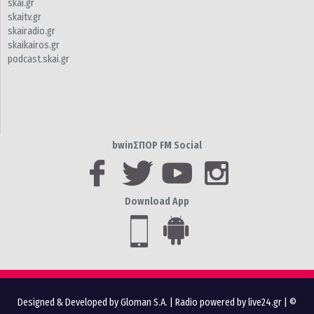
skai.gr
skaitv.gr
skairadio.gr
skaikairos.gr
podcast.skai.gr
bwinΣΠΟΡ FM Social
Download App
Designed & Developed by Gloman S.A.
|
Radio powered by live24.gr
| ©