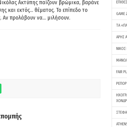
Νικόλας Ακτύπης παίζουν βρώμικα, βαράνε
ΕΠΙΘΕ
ης και εκτός… θέματος. Το επίπεδο το
GAME 
ς. Αν προλάβουν να… μιλήσουν.
ΤA «Π
ΑΡΗΣ 
ΝΙΚΟΣ
ΜΑΝΩΛ
FAIR P
ΡΕΠΟΡ
ΗΧΟΓΡ
ΧΟΝΔ
ΣΤΕΦΑ
κπομπής
ATHEN