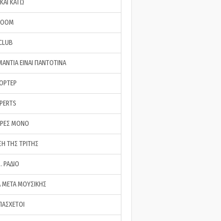
ΚΑΙ ΚΑΤΩ
ROOM
 CLUB
ΜΑΝΤΙΑ ΕΙΝΑΙ ΠΑΝΤΟΤΙΝΑ
ΠΟΡΤΕΡ
XPERTS
ΕΡΕΣ ΜΟΝΟ
ΣΗ ΤΗΣ ΤΡΙΤΗΣ
… ΡΑΔΙΟ
 ΜΕΤΑ ΜΟΥΣΙΚΗΣ
ΠΑΣΧΕΤΟΙ