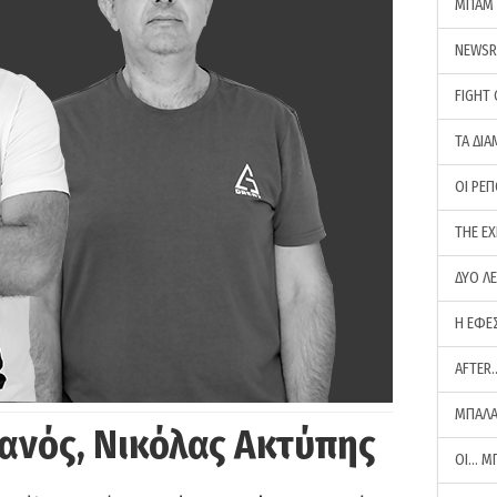
ΜΠΑΜ 
NEWS
FIGHT
ΤΑ ΔΙΑ
ΟΙ ΡΕ
THE E
ΔΥΟ Λ
Η ΕΦΕ
AFTER
ΜΠΑΛΑ
ανός, Νικόλας Ακτύπης
ΟΙ… Μ