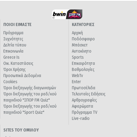
ΠΟΙΟΙ ΕΙΜΑΣΤΕ
ΚΑΤΗΓΟΡΙΕΣ
Πρόγραμμα
Αρχική
Συχνότητες
Ποδόσφαιρο
Δελτία τύπου
Μπάσκετ
Επικοινωνία
Αυτοκίνητο
Greece Is
Sports
Οικ. Καταστάσεις
Επικαιρότητα
Όροι Χρήσης
Βαθμολογίες
Προσωπικά Δεδομένα
WebTv
Cookies
Enter
Όροι διεξαγωγής διαγωνισμών
Πρωτοσέλιδα
Όροι διεξαγωγής του ραδ/κού
Τελευταίες Ειδήσεις
παιχνιδιού "ΣΠΟΡ FM Quiz"
Αρθρογραφίες
Όροι διεξαγωγής του ραδ/κού
Αφιερώματα
παιχνιδιού "Sport Quiz"
Πρόγραμμα TV
Live-radio
SITES ΤΟΥ ΟΜΙΛΟΥ