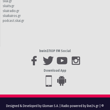
skai.gr
skaitv.gr
skairadio.gr
skaikairos.gr
podcast.skai.gr
bwinΣΠΟΡ FM Social
Download App
Designed & Developed by Gloman S.A.
|
Radio powered by live24.gr
| ©