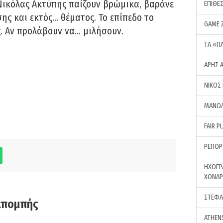
Νικόλας Ακτύπης παίζουν βρώμικα, βαράνε
ΕΠΙΘΕ
ης και εκτός… θέματος. Το επίπεδο το
GAME 
ς. Αν προλάβουν να… μιλήσουν.
ΤA «Π
ΑΡΗΣ 
ΝΙΚΟΣ
ΜΑΝΩΛ
FAIR P
ΡΕΠΟΡ
ΗΧΟΓΡ
ΧΟΝΔ
ΣΤΕΦΑ
κπομπής
ATHEN