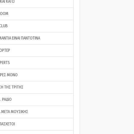
ΚΑΙ ΚΑΤΩ
ROOM
 CLUB
ΜΑΝΤΙΑ ΕΙΝΑΙ ΠΑΝΤΟΤΙΝΑ
ΠΟΡΤΕΡ
XPERTS
ΕΡΕΣ ΜΟΝΟ
ΣΗ ΤΗΣ ΤΡΙΤΗΣ
… ΡΑΔΙΟ
 ΜΕΤΑ ΜΟΥΣΙΚΗΣ
ΠΑΣΧΕΤΟΙ