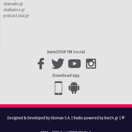
skairadio.gr
skaikairos.gr
podcast.skai.gr
bwinΣΠΟΡ FM Social
Download App
Designed & Developed by Gloman S.A.
|
Radio powered by live24.gr
| ©