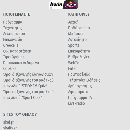
ΠΟΙΟΙ ΕΙΜΑΣΤΕ
ΚΑΤΗΓΟΡΙΕΣ
Πρόγραμμα
Αρχική
Συχνότητες
Ποδόσφαιρο
Δελτία τύπου
Μπάσκετ
Επικοινωνία
Αυτοκίνητο
Greece Is
Sports
Οικ. Καταστάσεις
Επικαιρότητα
Όροι Χρήσης
Βαθμολογίες
Προσωπικά Δεδομένα
WebTv
Cookies
Enter
Όροι διεξαγωγής διαγωνισμών
Πρωτοσέλιδα
Όροι διεξαγωγής του ραδ/κού
Τελευταίες Ειδήσεις
παιχνιδιού "ΣΠΟΡ FM Quiz"
Αρθρογραφίες
Όροι διεξαγωγής του ραδ/κού
Αφιερώματα
παιχνιδιού "Sport Quiz"
Πρόγραμμα TV
Live-radio
SITES ΤΟΥ ΟΜΙΛΟΥ
skai.gr
skaitv.gr