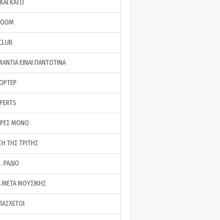
ΚΑΙ ΚΑΤΩ
ROOM
 CLUB
ΜΑΝΤΙΑ ΕΙΝΑΙ ΠΑΝΤΟΤΙΝΑ
ΠΟΡΤΕΡ
XPERTS
ΕΡΕΣ ΜΟΝΟ
ΣΗ ΤΗΣ ΤΡΙΤΗΣ
… ΡΑΔΙΟ
 ΜΕΤΑ ΜΟΥΣΙΚΗΣ
ΠΑΣΧΕΤΟΙ