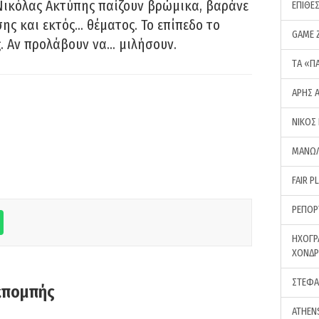
Νικόλας Ακτύπης παίζουν βρώμικα, βαράνε
ΕΠΙΘΕ
ης και εκτός… θέματος. Το επίπεδο το
GAME 
ς. Αν προλάβουν να… μιλήσουν.
ΤA «Π
ΑΡΗΣ 
ΝΙΚΟΣ
ΜΑΝΩΛ
FAIR P
ΡΕΠΟΡ
ΗΧΟΓΡ
ΧΟΝΔ
ΣΤΕΦΑ
κπομπής
ATHEN