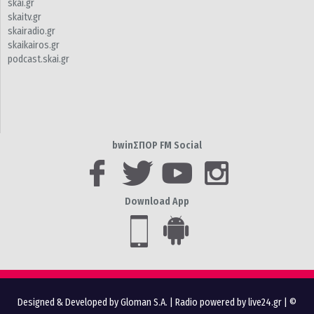
skai.gr
skaitv.gr
skairadio.gr
skaikairos.gr
podcast.skai.gr
bwinΣΠΟΡ FM Social
Download App
Designed & Developed by Gloman S.A.
|
Radio powered by live24.gr
| ©