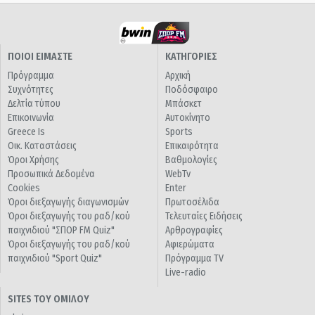
ΠΟΙΟΙ ΕΙΜΑΣΤΕ
ΚΑΤΗΓΟΡΙΕΣ
Πρόγραμμα
Αρχική
Συχνότητες
Ποδόσφαιρο
Δελτία τύπου
Μπάσκετ
Επικοινωνία
Αυτοκίνητο
Greece Is
Sports
Οικ. Καταστάσεις
Επικαιρότητα
Όροι Χρήσης
Βαθμολογίες
Προσωπικά Δεδομένα
WebTv
Cookies
Enter
Όροι διεξαγωγής διαγωνισμών
Πρωτοσέλιδα
Όροι διεξαγωγής του ραδ/κού
Τελευταίες Ειδήσεις
παιχνιδιού "ΣΠΟΡ FM Quiz"
Αρθρογραφίες
Όροι διεξαγωγής του ραδ/κού
Αφιερώματα
παιχνιδιού "Sport Quiz"
Πρόγραμμα TV
Live-radio
SITES ΤΟΥ ΟΜΙΛΟΥ