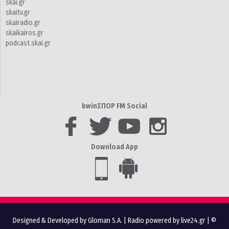
skai.gr
skaitv.gr
skairadio.gr
skaikairos.gr
podcast.skai.gr
bwinΣΠΟΡ FM Social
Download App
Designed & Developed by Gloman S.A.
|
Radio powered by live24.gr
| ©