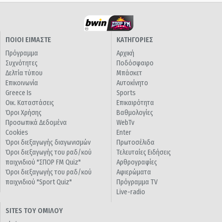
ΠΟΙΟΙ ΕΙΜΑΣΤΕ
ΚΑΤΗΓΟΡΙΕΣ
Πρόγραμμα
Αρχική
Συχνότητες
Ποδόσφαιρο
Δελτία τύπου
Μπάσκετ
Επικοινωνία
Αυτοκίνητο
Greece Is
Sports
Οικ. Καταστάσεις
Επικαιρότητα
Όροι Χρήσης
Βαθμολογίες
Προσωπικά Δεδομένα
WebTv
Cookies
Enter
Όροι διεξαγωγής διαγωνισμών
Πρωτοσέλιδα
Όροι διεξαγωγής του ραδ/κού
Τελευταίες Ειδήσεις
παιχνιδιού "ΣΠΟΡ FM Quiz"
Αρθρογραφίες
Όροι διεξαγωγής του ραδ/κού
Αφιερώματα
παιχνιδιού "Sport Quiz"
Πρόγραμμα TV
Live-radio
SITES ΤΟΥ ΟΜΙΛΟΥ