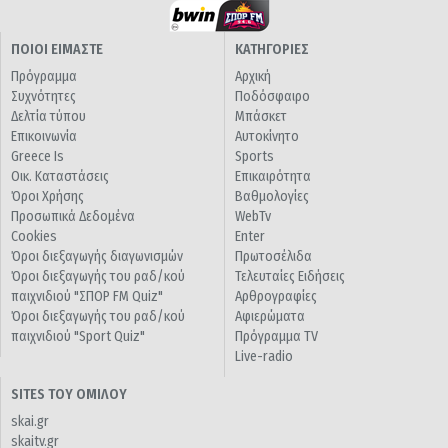
ΠΟΙΟΙ ΕΙΜΑΣΤΕ
ΚΑΤΗΓΟΡΙΕΣ
Πρόγραμμα
Αρχική
Συχνότητες
Ποδόσφαιρο
Δελτία τύπου
Μπάσκετ
Επικοινωνία
Αυτοκίνητο
Greece Is
Sports
Οικ. Καταστάσεις
Επικαιρότητα
Όροι Χρήσης
Βαθμολογίες
Προσωπικά Δεδομένα
WebTv
Cookies
Enter
Όροι διεξαγωγής διαγωνισμών
Πρωτοσέλιδα
Όροι διεξαγωγής του ραδ/κού
Τελευταίες Ειδήσεις
παιχνιδιού "ΣΠΟΡ FM Quiz"
Αρθρογραφίες
Όροι διεξαγωγής του ραδ/κού
Αφιερώματα
παιχνιδιού "Sport Quiz"
Πρόγραμμα TV
Live-radio
SITES ΤΟΥ ΟΜΙΛΟΥ
skai.gr
skaitv.gr