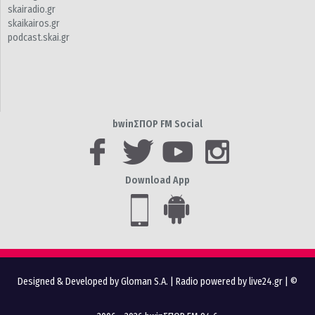
skairadio.gr
skaikairos.gr
podcast.skai.gr
bwinΣΠΟΡ FM Social
Download App
Designed & Developed by Gloman S.A.
|
Radio powered by live24.gr
| ©