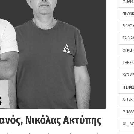
ΜΠΑΜ 
NEWS
FIGHT
ΤΑ ΔΙΑ
ΟΙ ΡΕ
THE E
ΔΥΟ Λ
Η ΕΦΕ
AFTER
ΜΠΑΛΑ
ανός, Νικόλας Ακτύπης
ΟΙ… Μ