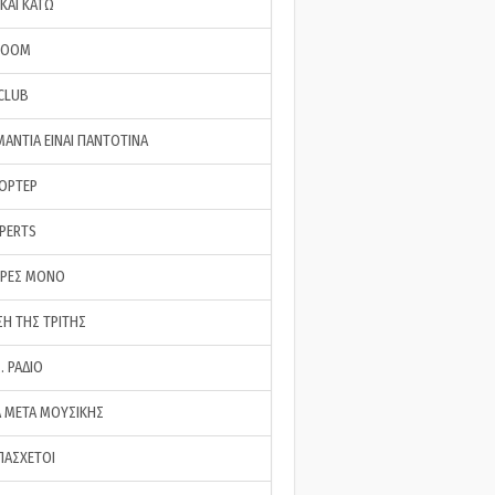
ΚΑΙ ΚΑΤΩ
ROOM
 CLUB
ΜΑΝΤΙΑ ΕΙΝΑΙ ΠΑΝΤΟΤΙΝΑ
ΠΟΡΤΕΡ
XPERTS
ΕΡΕΣ ΜΟΝΟ
ΣΗ ΤΗΣ ΤΡΙΤΗΣ
… ΡΑΔΙΟ
 ΜΕΤΑ ΜΟΥΣΙΚΗΣ
ΠΑΣΧΕΤΟΙ