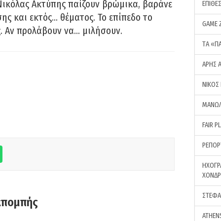
Νικόλας Ακτύπης παίζουν βρώμικα, βαράνε
ΕΠΙΘΕ
ης και εκτός… θέματος. Το επίπεδο το
GAME 
ς. Αν προλάβουν να… μιλήσουν.
ΤA «Π
ΑΡΗΣ 
ΝΙΚΟΣ
ΜΑΝΩΛ
FAIR P
ΡΕΠΟΡ
ΗΧΟΓΡ
ΧΟΝΔ
ΣΤΕΦΑ
κπομπής
ATHEN