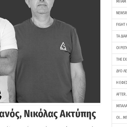
ΜΠΑΜ 
NEWS
FIGHT
ΤΑ ΔΙΑ
ΟΙ ΡΕ
THE E
ΔΥΟ Λ
Η ΕΦΕ
AFTER
ΜΠΑΛΑ
ανός, Νικόλας Ακτύπης
ΟΙ… Μ