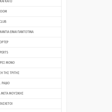
ΚΑΙ ΚΑΤΩ
ROOM
 CLUB
ΜΑΝΤΙΑ ΕΙΝΑΙ ΠΑΝΤΟΤΙΝΑ
ΠΟΡΤΕΡ
XPERTS
ΕΡΕΣ ΜΟΝΟ
ΣΗ ΤΗΣ ΤΡΙΤΗΣ
… ΡΑΔΙΟ
 ΜΕΤΑ ΜΟΥΣΙΚΗΣ
ΠΑΣΧΕΤΟΙ