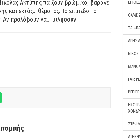
Νικόλας Ακτύπης παίζουν βρώμικα, βαράνε
ΕΠΙΘΕ
ης και εκτός… θέματος. Το επίπεδο το
GAME 
ς. Αν προλάβουν να… μιλήσουν.
ΤA «Π
ΑΡΗΣ 
ΝΙΚΟΣ
ΜΑΝΩΛ
FAIR P
ΡΕΠΟΡ
ΗΧΟΓΡ
ΧΟΝΔ
ΣΤΕΦΑ
κπομπής
ATHEN