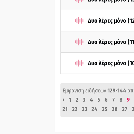
Δυο λέρες μόνο (1
Δυο λέρες μόνο (1
Δυο λέρες μόνο (1
Εμφάνιση ειδήσεων
129-144
απ
‹
1
2
3
4
5
6
7
8
9
21
22
23
24
25
26
27