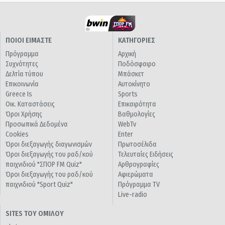
ΠΟΙΟΙ ΕΙΜΑΣΤΕ
ΚΑΤΗΓΟΡΙΕΣ
Πρόγραμμα
Αρχική
Συχνότητες
Ποδόσφαιρο
Δελτία τύπου
Μπάσκετ
Επικοινωνία
Αυτοκίνητο
Greece Is
Sports
Οικ. Καταστάσεις
Επικαιρότητα
Όροι Χρήσης
Βαθμολογίες
Προσωπικά Δεδομένα
WebTv
Cookies
Enter
Όροι διεξαγωγής διαγωνισμών
Πρωτοσέλιδα
Όροι διεξαγωγής του ραδ/κού
Τελευταίες Ειδήσεις
παιχνιδιού "ΣΠΟΡ FM Quiz"
Αρθρογραφίες
Όροι διεξαγωγής του ραδ/κού
Αφιερώματα
παιχνιδιού "Sport Quiz"
Πρόγραμμα TV
Live-radio
SITES ΤΟΥ ΟΜΙΛΟΥ