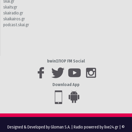
skai.gr
skaitv.gr
skairadio.gr
skaikairos.gr
podcast.skai.gr
bwinΣΠΟΡ FM Social
Download App
Designed & Developed by Gloman S.A.
|
Radio powered by live24.gr
| ©