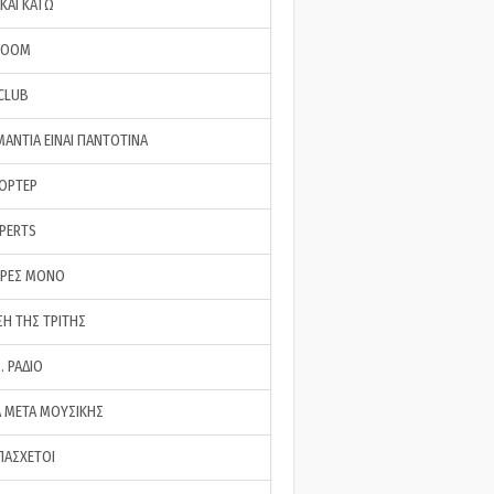
ΚΑΙ ΚΑΤΩ
ROOM
 CLUB
ΜΑΝΤΙΑ ΕΙΝΑΙ ΠΑΝΤΟΤΙΝΑ
ΠΟΡΤΕΡ
XPERTS
ΕΡΕΣ ΜΟΝΟ
ΣΗ ΤΗΣ ΤΡΙΤΗΣ
… ΡΑΔΙΟ
 ΜΕΤΑ ΜΟΥΣΙΚΗΣ
ΠΑΣΧΕΤΟΙ