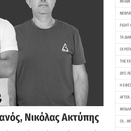
ΜΠΑΜ 
NEWS
FIGHT
ΤΑ ΔΙΑ
ΟΙ ΡΕ
THE E
ΔΥΟ Λ
Η ΕΦΕ
AFTER
ΜΠΑΛΑ
ανός, Νικόλας Ακτύπης
ΟΙ… Μ