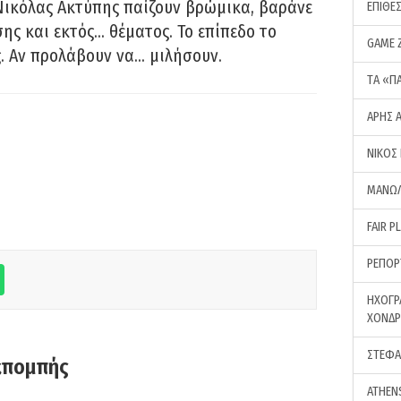
Νικόλας Ακτύπης παίζουν βρώμικα, βαράνε
ΕΠΙΘΕ
ης και εκτός… θέματος. Το επίπεδο το
GAME 
ς. Αν προλάβουν να… μιλήσουν.
ΤA «Π
ΑΡΗΣ 
ΝΙΚΟΣ
ΜΑΝΩΛ
FAIR P
ΡΕΠΟΡ
ΗΧΟΓΡ
ΧΟΝΔ
ΣΤΕΦΑ
κπομπής
ATHEN