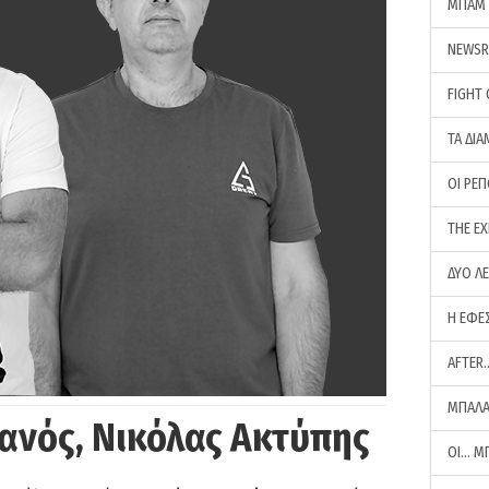
ΜΠΑΜ 
NEWS
FIGHT
ΤΑ ΔΙΑ
ΟΙ ΡΕ
THE E
ΔΥΟ Λ
Η ΕΦΕ
AFTER
ΜΠΑΛΑ
ανός, Νικόλας Ακτύπης
ΟΙ… Μ