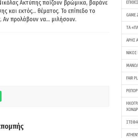
Νικόλας Ακτύπης παίζουν βρώμικα, βαράνε
ΕΠΙΘΕ
ης και εκτός… θέματος. Το επίπεδο το
GAME 
ς. Αν προλάβουν να… μιλήσουν.
ΤA «Π
ΑΡΗΣ 
ΝΙΚΟΣ
ΜΑΝΩΛ
FAIR P
ΡΕΠΟΡ
ΗΧΟΓΡ
ΧΟΝΔ
ΣΤΕΦΑ
κπομπής
ATHEN