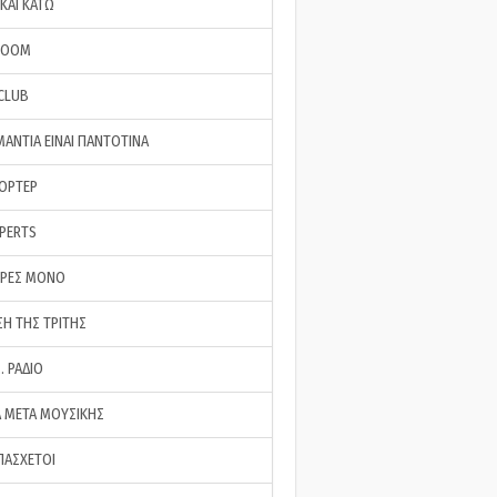
ΚΑΙ ΚΑΤΩ
ROOM
 CLUB
ΜΑΝΤΙΑ ΕΙΝΑΙ ΠΑΝΤΟΤΙΝΑ
ΠΟΡΤΕΡ
XPERTS
ΕΡΕΣ ΜΟΝΟ
ΣΗ ΤΗΣ ΤΡΙΤΗΣ
… ΡΑΔΙΟ
 ΜΕΤΑ ΜΟΥΣΙΚΗΣ
ΠΑΣΧΕΤΟΙ