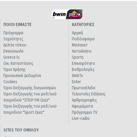
ΠΟΙΟΙ ΕΙΜΑΣΤΕ
ΚΑΤΗΓΟΡΙΕΣ
Πρόγραμμα
Αρχική
Συχνότητες
Ποδόσφαιρο
Δελτία τύπου
Μπάσκετ
Επικοινωνία
Αυτοκίνητο
Greece Is
Sports
Οικ. Καταστάσεις
Επικαιρότητα
Όροι Χρήσης
Βαθμολογίες
Προσωπικά Δεδομένα
WebTv
Cookies
Enter
Όροι διεξαγωγής διαγωνισμών
Πρωτοσέλιδα
Όροι διεξαγωγής του ραδ/κού
Τελευταίες Ειδήσεις
παιχνιδιού "ΣΠΟΡ FM Quiz"
Αρθρογραφίες
Όροι διεξαγωγής του ραδ/κού
Αφιερώματα
παιχνιδιού "Sport Quiz"
Πρόγραμμα TV
Live-radio
SITES ΤΟΥ ΟΜΙΛΟΥ