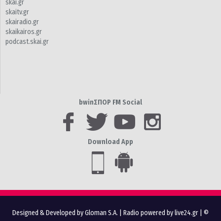
skai.gr
skaitv.gr
skairadio.gr
skaikairos.gr
podcast.skai.gr
bwinΣΠΟΡ FM Social
Download App
Designed & Developed by Gloman S.A.
|
Radio powered by live24.gr
| ©