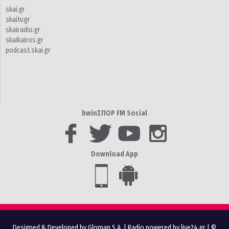
skai.gr
skaitv.gr
skairadio.gr
skaikairos.gr
podcast.skai.gr
bwinΣΠΟΡ FM Social
Download App
Designed & Developed by Gloman S.A.
|
Radio powered by live24.gr
| ©