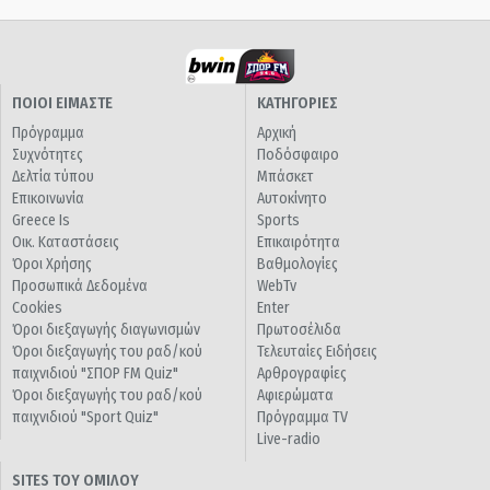
ΠΟΙΟΙ ΕΙΜΑΣΤΕ
ΚΑΤΗΓΟΡΙΕΣ
Πρόγραμμα
Αρχική
Συχνότητες
Ποδόσφαιρο
Δελτία τύπου
Μπάσκετ
Επικοινωνία
Αυτοκίνητο
Greece Is
Sports
Οικ. Καταστάσεις
Επικαιρότητα
Όροι Χρήσης
Βαθμολογίες
Προσωπικά Δεδομένα
WebTv
Cookies
Enter
Όροι διεξαγωγής διαγωνισμών
Πρωτοσέλιδα
Όροι διεξαγωγής του ραδ/κού
Τελευταίες Ειδήσεις
παιχνιδιού "ΣΠΟΡ FM Quiz"
Αρθρογραφίες
Όροι διεξαγωγής του ραδ/κού
Αφιερώματα
παιχνιδιού "Sport Quiz"
Πρόγραμμα TV
Live-radio
SITES ΤΟΥ ΟΜΙΛΟΥ