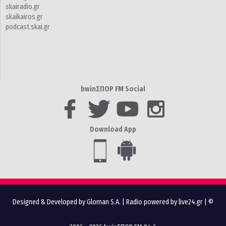
skairadio.gr
skaikairos.gr
podcast.skai.gr
bwinΣΠΟΡ FM Social
Download App
Designed & Developed by Gloman S.A.
|
Radio powered by live24.gr
| ©