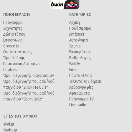
ΠΟΙΟΙ ΕΙΜΑΣΤΕ
ΚΑΤΗΓΟΡΙΕΣ
Πρόγραμμα
Αρχική
Συχνότητες
Ποδόσφαιρο
Δελτία τύπου
Μπάσκετ
Επικοινωνία
Αυτοκίνητο
Greece Is
Sports
Οικ. Καταστάσεις
Επικαιρότητα
Όροι Χρήσης
Βαθμολογίες
Προσωπικά Δεδομένα
WebTv
Cookies
Enter
Όροι διεξαγωγής διαγωνισμών
Πρωτοσέλιδα
Όροι διεξαγωγής του ραδ/κού
Τελευταίες Ειδήσεις
παιχνιδιού "ΣΠΟΡ FM Quiz"
Αρθρογραφίες
Όροι διεξαγωγής του ραδ/κού
Αφιερώματα
παιχνιδιού "Sport Quiz"
Πρόγραμμα TV
Live-radio
SITES ΤΟΥ ΟΜΙΛΟΥ
skai.gr
skaitv.gr