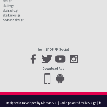
skai.gr
skaitv.gr
skairadio.gr
skaikairos.gr
podcast.skai.gr
bwinΣΠΟΡ FM Social
Download App
Designed & Developed by Gloman S.A.
|
Radio powered by live24.gr
| ©