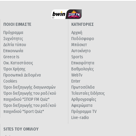
ΠΟΙΟΙ ΕΙΜΑΣΤΕ
ΚΑΤΗΓΟΡΙΕΣ
Πρόγραμμα
Αρχική
Συχνότητες
Ποδόσφαιρο
Δελτία τύπου
Μπάσκετ
Επικοινωνία
Αυτοκίνητο
Greece Is
Sports
Οικ. Καταστάσεις
Επικαιρότητα
Όροι Χρήσης
Βαθμολογίες
Προσωπικά Δεδομένα
WebTv
Cookies
Enter
Όροι διεξαγωγής διαγωνισμών
Πρωτοσέλιδα
Όροι διεξαγωγής του ραδ/κού
Τελευταίες Ειδήσεις
παιχνιδιού "ΣΠΟΡ FM Quiz"
Αρθρογραφίες
Όροι διεξαγωγής του ραδ/κού
Αφιερώματα
παιχνιδιού "Sport Quiz"
Πρόγραμμα TV
Live-radio
SITES ΤΟΥ ΟΜΙΛΟΥ