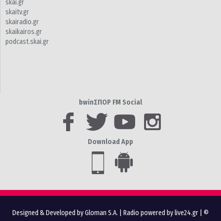
skai.gr
skaitv.gr
skairadio.gr
skaikairos.gr
podcast.skai.gr
bwinΣΠΟΡ FM Social
Download App
Designed & Developed by Gloman S.A.
|
Radio powered by live24.gr
| ©