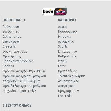
ΠΟΙΟΙ ΕΙΜΑΣΤΕ
ΚΑΤΗΓΟΡΙΕΣ
Πρόγραμμα
Αρχική
Συχνότητες
Ποδόσφαιρο
Δελτία τύπου
Μπάσκετ
Επικοινωνία
Αυτοκίνητο
Greece Is
Sports
Οικ. Καταστάσεις
Επικαιρότητα
Όροι Χρήσης
Βαθμολογίες
Προσωπικά Δεδομένα
WebTv
Cookies
Enter
Όροι διεξαγωγής διαγωνισμών
Πρωτοσέλιδα
Όροι διεξαγωγής του ραδ/κού
Τελευταίες Ειδήσεις
παιχνιδιού "ΣΠΟΡ FM Quiz"
Αρθρογραφίες
Όροι διεξαγωγής του ραδ/κού
Αφιερώματα
παιχνιδιού "Sport Quiz"
Πρόγραμμα TV
Live-radio
SITES ΤΟΥ ΟΜΙΛΟΥ