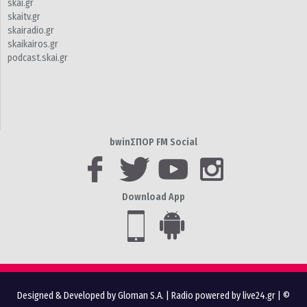
skai.gr
skaitv.gr
skairadio.gr
skaikairos.gr
podcast.skai.gr
bwinΣΠΟΡ FM Social
Download App
Designed & Developed by Gloman S.A.
|
Radio powered by live24.gr
| ©