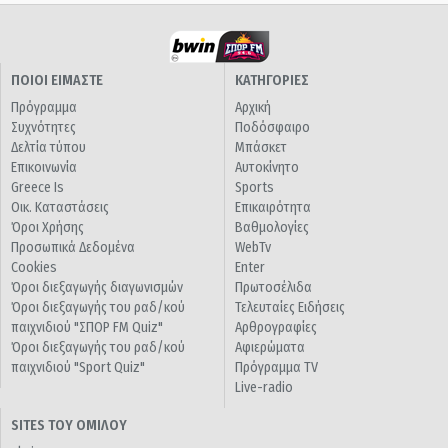
ΠΟΙΟΙ ΕΙΜΑΣΤΕ
ΚΑΤΗΓΟΡΙΕΣ
Πρόγραμμα
Αρχική
Συχνότητες
Ποδόσφαιρο
Δελτία τύπου
Μπάσκετ
Επικοινωνία
Αυτοκίνητο
Greece Is
Sports
Οικ. Καταστάσεις
Επικαιρότητα
Όροι Χρήσης
Βαθμολογίες
Προσωπικά Δεδομένα
WebTv
Cookies
Enter
Όροι διεξαγωγής διαγωνισμών
Πρωτοσέλιδα
Όροι διεξαγωγής του ραδ/κού
Τελευταίες Ειδήσεις
παιχνιδιού "ΣΠΟΡ FM Quiz"
Αρθρογραφίες
Όροι διεξαγωγής του ραδ/κού
Αφιερώματα
παιχνιδιού "Sport Quiz"
Πρόγραμμα TV
Live-radio
SITES ΤΟΥ ΟΜΙΛΟΥ