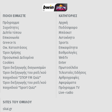
ΠΟΙΟΙ ΕΙΜΑΣΤΕ
ΚΑΤΗΓΟΡΙΕΣ
Πρόγραμμα
Αρχική
Συχνότητες
Ποδόσφαιρο
Δελτία τύπου
Μπάσκετ
Επικοινωνία
Αυτοκίνητο
Greece Is
Sports
Οικ. Καταστάσεις
Επικαιρότητα
Όροι Χρήσης
Βαθμολογίες
Προσωπικά Δεδομένα
WebTv
Cookies
Enter
Όροι διεξαγωγής διαγωνισμών
Πρωτοσέλιδα
Όροι διεξαγωγής του ραδ/κού
Τελευταίες Ειδήσεις
παιχνιδιού "ΣΠΟΡ FM Quiz"
Αρθρογραφίες
Όροι διεξαγωγής του ραδ/κού
Αφιερώματα
παιχνιδιού "Sport Quiz"
Πρόγραμμα TV
Live-radio
SITES ΤΟΥ ΟΜΙΛΟΥ
skai.gr