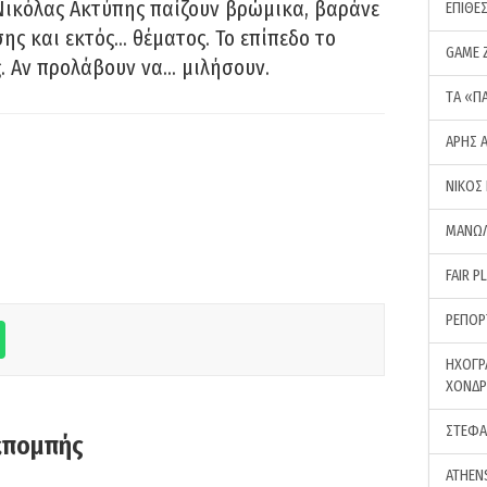
Νικόλας Ακτύπης παίζουν βρώμικα, βαράνε
ΕΠΙΘΕ
ης και εκτός… θέματος. Το επίπεδο το
GAME 
ς. Αν προλάβουν να… μιλήσουν.
ΤA «Π
ΑΡΗΣ 
ΝΙΚΟΣ
ΜΑΝΩΛ
FAIR P
ΡΕΠΟΡ
ΗΧΟΓΡ
ΧΟΝΔ
ΣΤΕΦΑ
κπομπής
ATHEN