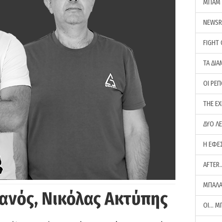
ΜΠΑΜ 
NEWS
FIGHT
ΤΑ ΔΙΑ
ΟΙ ΡΕ
THE E
ΔΥΟ Λ
Η ΕΦΕ
AFTER
ΜΠΑΛΑ
ανός, Νικόλας Ακτύπης
ΟΙ… Μ