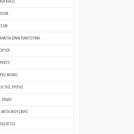
ΚΑΙ ΚΑΤΩ
ROOM
 CLUB
ΜΑΝΤΙΑ ΕΙΝΑΙ ΠΑΝΤΟΤΙΝΑ
ΠΟΡΤΕΡ
XPERTS
ΕΡΕΣ ΜΟΝΟ
ΣΗ ΤΗΣ ΤΡΙΤΗΣ
… ΡΑΔΙΟ
 ΜΕΤΑ ΜΟΥΣΙΚΗΣ
ΠΑΣΧΕΤΟΙ