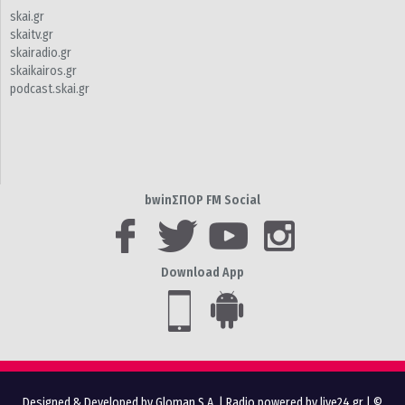
skai.gr
skaitv.gr
skairadio.gr
skaikairos.gr
podcast.skai.gr
bwinΣΠΟΡ FM Social
Download App
Designed & Developed by Gloman S.A.
|
Radio powered by live24.gr
| ©