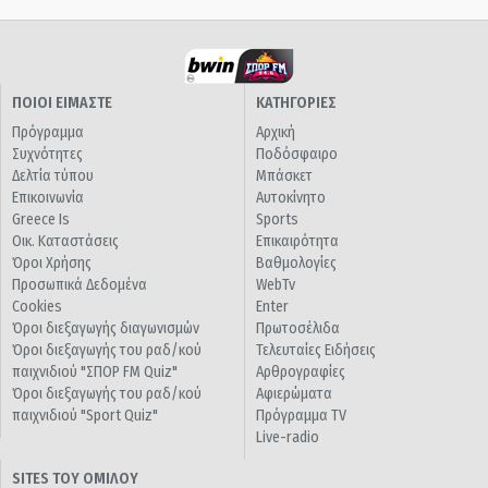
ΠΟΙΟΙ ΕΙΜΑΣΤΕ
ΚΑΤΗΓΟΡΙΕΣ
Πρόγραμμα
Αρχική
Συχνότητες
Ποδόσφαιρο
Δελτία τύπου
Μπάσκετ
Επικοινωνία
Αυτοκίνητο
Greece Is
Sports
Οικ. Καταστάσεις
Επικαιρότητα
Όροι Χρήσης
Βαθμολογίες
Προσωπικά Δεδομένα
WebTv
Cookies
Enter
Όροι διεξαγωγής διαγωνισμών
Πρωτοσέλιδα
Όροι διεξαγωγής του ραδ/κού
Τελευταίες Ειδήσεις
παιχνιδιού "ΣΠΟΡ FM Quiz"
Αρθρογραφίες
Όροι διεξαγωγής του ραδ/κού
Αφιερώματα
παιχνιδιού "Sport Quiz"
Πρόγραμμα TV
Live-radio
SITES ΤΟΥ ΟΜΙΛΟΥ