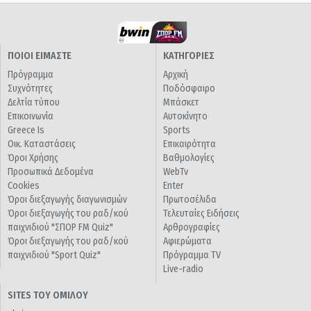
ΠΟΙΟΙ ΕΙΜΑΣΤΕ
ΚΑΤΗΓΟΡΙΕΣ
Πρόγραμμα
Αρχική
Συχνότητες
Ποδόσφαιρο
Δελτία τύπου
Μπάσκετ
Επικοινωνία
Αυτοκίνητο
Greece Is
Sports
Οικ. Καταστάσεις
Επικαιρότητα
Όροι Χρήσης
Βαθμολογίες
Προσωπικά Δεδομένα
WebTv
Cookies
Enter
Όροι διεξαγωγής διαγωνισμών
Πρωτοσέλιδα
Όροι διεξαγωγής του ραδ/κού
Τελευταίες Ειδήσεις
παιχνιδιού "ΣΠΟΡ FM Quiz"
Αρθρογραφίες
Όροι διεξαγωγής του ραδ/κού
Αφιερώματα
παιχνιδιού "Sport Quiz"
Πρόγραμμα TV
Live-radio
SITES ΤΟΥ ΟΜΙΛΟΥ