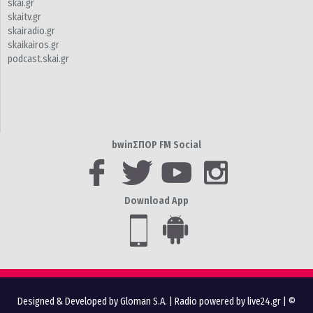
skai.gr
skaitv.gr
skairadio.gr
skaikairos.gr
podcast.skai.gr
bwinΣΠΟΡ FM Social
Download App
Designed & Developed by Gloman S.A.
|
Radio powered by live24.gr
| ©