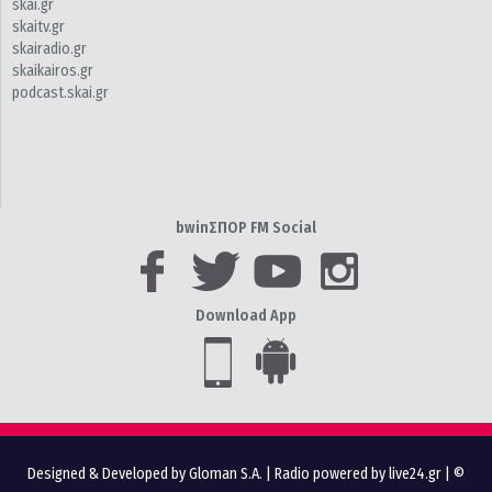
skai.gr
skaitv.gr
skairadio.gr
skaikairos.gr
podcast.skai.gr
bwinΣΠΟΡ FM Social
Download App
Designed & Developed by Gloman S.A.
|
Radio powered by live24.gr
| ©