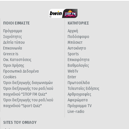
ΠΟΙΟΙ ΕΙΜΑΣΤΕ
ΚΑΤΗΓΟΡΙΕΣ
Πρόγραμμα
Αρχική
Συχνότητες
Ποδόσφαιρο
Δελτία τύπου
Μπάσκετ
Επικοινωνία
Αυτοκίνητο
Greece Is
Sports
Οικ. Καταστάσεις
Επικαιρότητα
Όροι Χρήσης
Βαθμολογίες
Προσωπικά Δεδομένα
WebTv
Cookies
Enter
Όροι διεξαγωγής διαγωνισμών
Πρωτοσέλιδα
Όροι διεξαγωγής του ραδ/κού
Τελευταίες Ειδήσεις
παιχνιδιού "ΣΠΟΡ FM Quiz"
Αρθρογραφίες
Όροι διεξαγωγής του ραδ/κού
Αφιερώματα
παιχνιδιού "Sport Quiz"
Πρόγραμμα TV
Live-radio
SITES ΤΟΥ ΟΜΙΛΟΥ