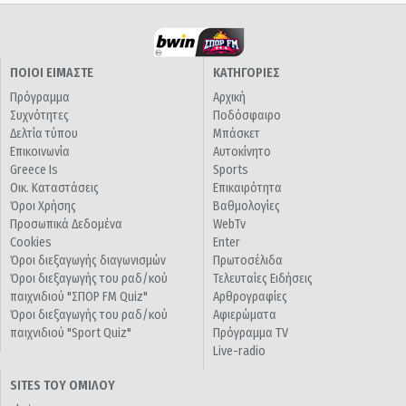
ΠΟΙΟΙ ΕΙΜΑΣΤΕ
ΚΑΤΗΓΟΡΙΕΣ
Πρόγραμμα
Αρχική
Συχνότητες
Ποδόσφαιρο
Δελτία τύπου
Μπάσκετ
Επικοινωνία
Αυτοκίνητο
Greece Is
Sports
Οικ. Καταστάσεις
Επικαιρότητα
Όροι Χρήσης
Βαθμολογίες
Προσωπικά Δεδομένα
WebTv
Cookies
Enter
Όροι διεξαγωγής διαγωνισμών
Πρωτοσέλιδα
Όροι διεξαγωγής του ραδ/κού
Τελευταίες Ειδήσεις
παιχνιδιού "ΣΠΟΡ FM Quiz"
Αρθρογραφίες
Όροι διεξαγωγής του ραδ/κού
Αφιερώματα
παιχνιδιού "Sport Quiz"
Πρόγραμμα TV
Live-radio
SITES ΤΟΥ ΟΜΙΛΟΥ