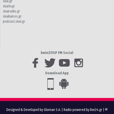
skai.gr
skaitv.gr
skairadio.gr
skaikairos.gr
podcast.skai.gr
bwinΣΠΟΡ FM Social
Download App
Designed & Developed by Gloman S.A.
|
Radio powered by live24.gr
| ©