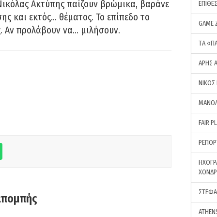
Νικόλας Ακτύπης παίζουν βρώμικα, βαράνε
ΕΠΙΘΕ
ης και εκτός… θέματος. Το επίπεδο το
GAME 
ς. Αν προλάβουν να… μιλήσουν.
ΤA «Π
ΑΡΗΣ 
ΝΙΚΟΣ
ΜΑΝΩΛ
FAIR P
ΡΕΠΟΡ
ΗΧΟΓΡ
ΧΟΝΔ
ΣΤΕΦΑ
κπομπής
ATHEN