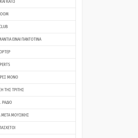
ΚΑΙ ΚΑΤΩ
ROOM
 CLUB
ΜΑΝΤΙΑ ΕΙΝΑΙ ΠΑΝΤΟΤΙΝΑ
ΠΟΡΤΕΡ
XPERTS
ΕΡΕΣ ΜΟΝΟ
ΣΗ ΤΗΣ ΤΡΙΤΗΣ
… ΡΑΔΙΟ
 ΜΕΤΑ ΜΟΥΣΙΚΗΣ
ΠΑΣΧΕΤΟΙ