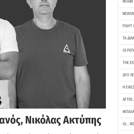
ΜΠΑΜ 
NEWS
FIGHT
ΤΑ ΔΙΑ
ΟΙ ΡΕ
THE E
ΔΥΟ Λ
Η ΕΦΕ
AFTER
ΜΠΑΛΑ
ανός, Νικόλας Ακτύπης
ΟΙ… Μ