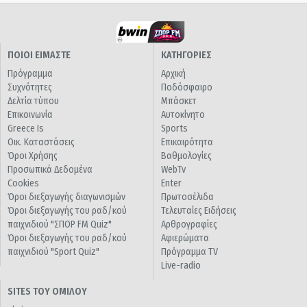
ΠΟΙΟΙ ΕΙΜΑΣΤΕ
ΚΑΤΗΓΟΡΙΕΣ
Πρόγραμμα
Αρχική
Συχνότητες
Ποδόσφαιρο
Δελτία τύπου
Μπάσκετ
Επικοινωνία
Αυτοκίνητο
Greece Is
Sports
Οικ. Καταστάσεις
Επικαιρότητα
Όροι Χρήσης
Βαθμολογίες
Προσωπικά Δεδομένα
WebTv
Cookies
Enter
Όροι διεξαγωγής διαγωνισμών
Πρωτοσέλιδα
Όροι διεξαγωγής του ραδ/κού
Τελευταίες Ειδήσεις
παιχνιδιού "ΣΠΟΡ FM Quiz"
Αρθρογραφίες
Όροι διεξαγωγής του ραδ/κού
Αφιερώματα
παιχνιδιού "Sport Quiz"
Πρόγραμμα TV
Live-radio
SITES ΤΟΥ ΟΜΙΛΟΥ