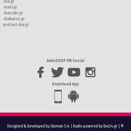
skai.gr
skaitv.gr
skairadio.gr
skaikairos.gr
podcast.skai.gr
bwinΣΠΟΡ FM Social
Download App
Designed & Developed by Gloman S.A.
|
Radio powered by live24.gr
| ©