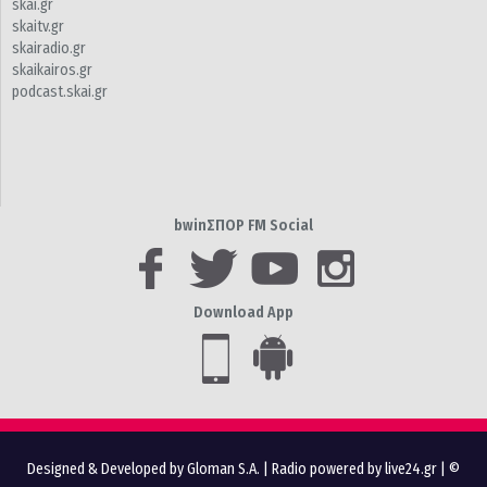
skai.gr
skaitv.gr
skairadio.gr
skaikairos.gr
podcast.skai.gr
bwinΣΠΟΡ FM Social
Download App
Designed & Developed by Gloman S.A.
|
Radio powered by live24.gr
| ©