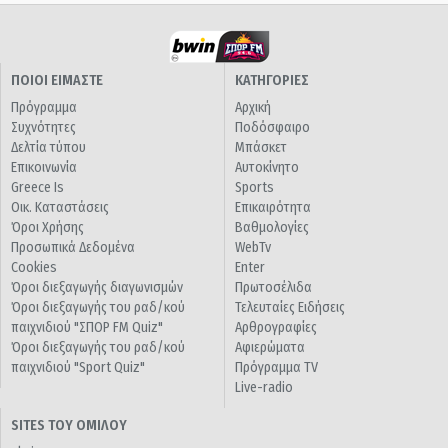
ΠΟΙΟΙ ΕΙΜΑΣΤΕ
ΚΑΤΗΓΟΡΙΕΣ
Πρόγραμμα
Αρχική
Συχνότητες
Ποδόσφαιρο
Δελτία τύπου
Μπάσκετ
Επικοινωνία
Αυτοκίνητο
Greece Is
Sports
Οικ. Καταστάσεις
Επικαιρότητα
Όροι Χρήσης
Βαθμολογίες
Προσωπικά Δεδομένα
WebTv
Cookies
Enter
Όροι διεξαγωγής διαγωνισμών
Πρωτοσέλιδα
Όροι διεξαγωγής του ραδ/κού
Τελευταίες Ειδήσεις
παιχνιδιού "ΣΠΟΡ FM Quiz"
Αρθρογραφίες
Όροι διεξαγωγής του ραδ/κού
Αφιερώματα
παιχνιδιού "Sport Quiz"
Πρόγραμμα TV
Live-radio
SITES ΤΟΥ ΟΜΙΛΟΥ