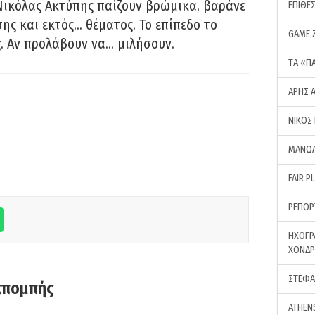
Νικόλας Ακτύπης παίζουν βρώμικα, βαράνε
ΕΠΙΘΕ
ης και εκτός… θέματος. Το επίπεδο το
GAME 
ς. Αν προλάβουν να… μιλήσουν.
ΤA «Π
ΑΡΗΣ 
ΝΙΚΟΣ
ΜΑΝΩΛ
FAIR P
ΡΕΠΟΡ
ΗΧΟΓΡ
ΧΟΝΔ
ΣΤΕΦΑ
κπομπής
ATHEN