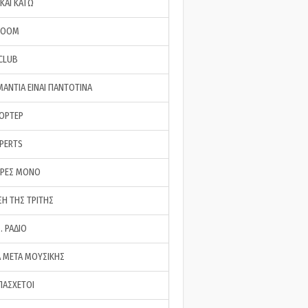
ΚΑΙ ΚΑΤΩ
ROOM
 CLUB
ΜΑΝΤΙΑ ΕΙΝΑΙ ΠΑΝΤΟΤΙΝΑ
ΠΟΡΤΕΡ
XPERTS
ΕΡΕΣ ΜΟΝΟ
ΣΗ ΤΗΣ ΤΡΙΤΗΣ
… ΡΑΔΙΟ
 ΜΕΤΑ ΜΟΥΣΙΚΗΣ
ΠΑΣΧΕΤΟΙ